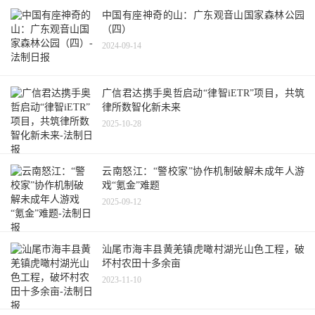
中国有座神奇的山：广东观音山国家森林公园
（四）
2024-09-14
广信君达携手奥哲启动“律智iETR”项目，共筑
律所数智化新未来
2025-10-28
云南怒江：“警校家”协作机制破解未成年人游
戏“氪金”难题
2025-09-12
汕尾市海丰县黄羌镇虎噉村湖光山色工程，破
坏村农田十多余亩
2023-11-10