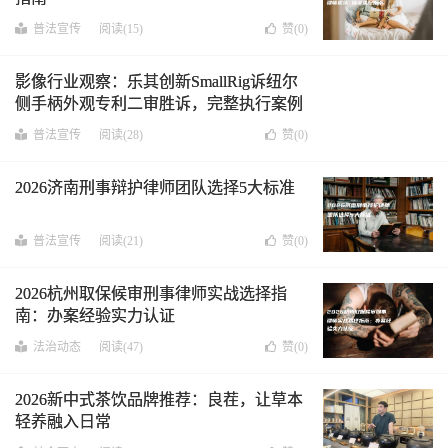
普法宣传
阅读(15)
赞(
0
)
影像行业观察：乐其创新SmallRig诉纽尔
侧手柄外观专利二审胜诉，完整执行案例
为行业提供司法参考
普法宣传
阅读(28)
赞(
0
)
2026济南刑事辩护律师团队选择5大标准
普法宣传
阅读(21)
赞(
0
)
2026杭州取保候审刑事律师实战选择指
南：办案经验实力认证
法治动态
阅读(47)
赞(
0
)
2026新中式茶饮品牌推荐：良茬，让草本
轻养融入日常