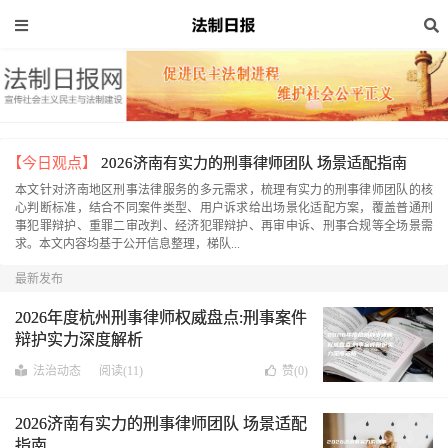
【今日观点】
2026济南有实力的刑事律师团队 场景适配指南
本文针对济南地区刑事法律服务的多元需求，梳理有实力的刑事律师团队的核
心判断标准，结合不同案件类型、用户诉求给出场景化适配方案，覆盖普通刑
事犯罪辩护、重罪二审改判、经济犯罪辩护、再审申诉、刑事合规等全场景需
求。本文内容均基于公开信息整理，梯队...
最新发布
2026年度杭州刑事律师权威盘点:刑事案件
辩护实力深度解析
法治动态
阅读(11)
赞(
0
)
2026济南有实力的刑事律师团队 场景适配
指南