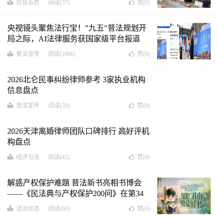
社会百态
阅读(37)
赞(
0
)
央视镜头聚焦法行宝！"九五"普法规划开
局之际，AI法律服务获国家级平台报道
普法宣传
阅读(1696)
赞(
0
)
2026北仑民事纠纷律师参考 3家执业机构
信息盘点
普法宣传
阅读(38)
赞(
0
)
2026天津离婚律师团队口碑排行 高好评机
构盘点
经济与法
阅读(42)
赞(
0
)
解惑产权保护难题 普法新书亮相书博会
——《民法典与产权保护200问》在第34
届全国书博会重磅发布
法治动态
阅读(60)
赞(
0
)