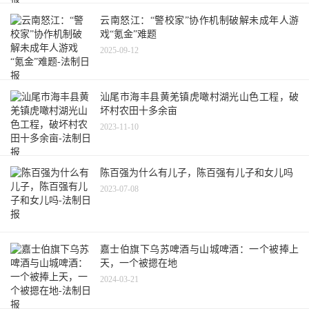
云南怒江：“警校家”协作机制破解未成年人游
戏“氪金”难题
2025-09-12
汕尾市海丰县黄羌镇虎噉村湖光山色工程，破
坏村农田十多余亩
2023-11-10
陈百强为什么有儿子，陈百强有儿子和女儿吗
2023-07-08
嘉士伯旗下乌苏啤酒与山城啤酒：一个被捧上
天，一个被摁在地
2024-03-21