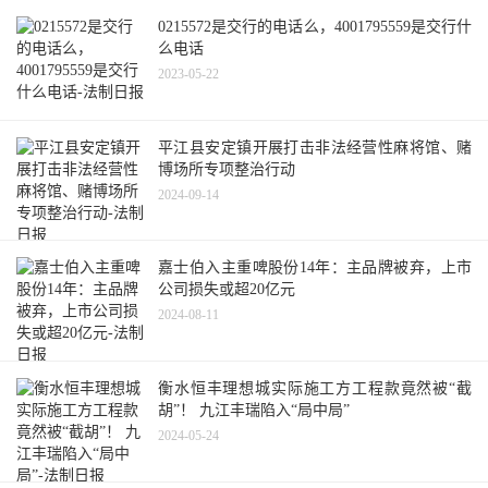
0215572是交行的电话么，4001795559是交行什
么电话
2023-05-22
平江县安定镇开展打击非法经营性麻将馆、赌
博场所专项整治行动
2024-09-14
嘉士伯入主重啤股份14年：主品牌被弃，上市
公司损失或超20亿元
2024-08-11
衡水恒丰理想城实际施工方工程款竟然被“截
胡”！ 九江丰瑞陷入“局中局”
2024-05-24