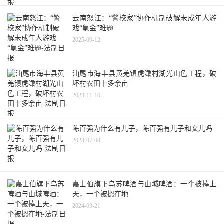
云南怒江：“警校家”协作机制破解未成年人游
戏“氪金”难题
2025-09-12
汕尾市海丰县黄羌镇虎噉村湖光山色工程，破
坏村农田十多余亩
2023-11-10
陈百强为什么有儿子，陈百强有儿子和女儿吗
2023-07-08
嘉士伯旗下乌苏啤酒与山城啤酒：一个被捧上
天，一个被摁在地
2024-03-21