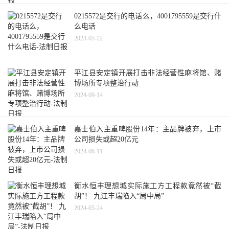
0215572是交行的电话么，4001795559是交行什
么电话
2023-05-22
平江县安定镇开展打击非法经营性麻将馆、赌
博场所专项整治行动
2024-09-14
嘉士伯入主重啤股份14年：主品牌被弃，上市
公司损失或超20亿元
2024-08-11
衡水恒丰理想城实际施工方工程款竟然被“截
胡”！ 九江丰瑞陷入“局中局”
2024-05-24