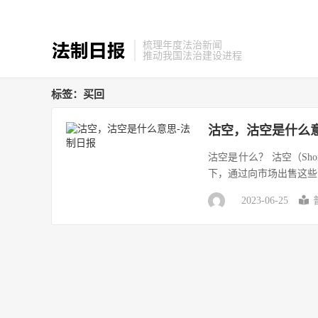
梳理年度法治新闻
推动我国法治建设进程
标签：买回
沽空，沽空是什么
沽空是什么？ 沽空（Sho
下，通过向市场出售这些
2023-06-25