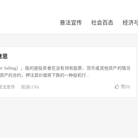
普法宣传
社会百态
经济
意思
rt Selling），指的是投资者在没有持有股票、货币或其他资产的情况
资产的合约，押注其价值将下跌的一种投机行...
赞(
0
)
普法宣传
阅读(156)