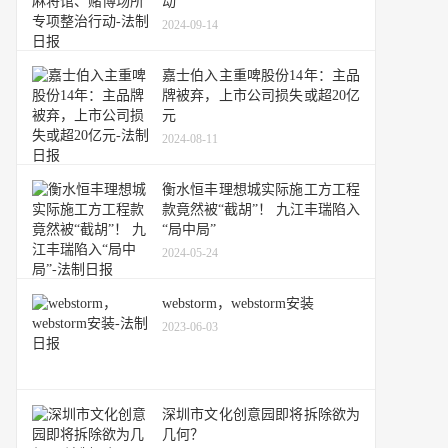
动
2024-09-14
嘉士伯入主重啤股份14年：主品
牌被弃，上市公司损失或超20亿
元
2024-08-11
衡水恒丰理想城实际施工方工程
款竟然被“截胡”！ 九江丰瑞陷入
“局中局”
2024-05-24
webstorm，webstorm安装
2023-06-03
深圳市文化创意园即将拆除欲为
几何？