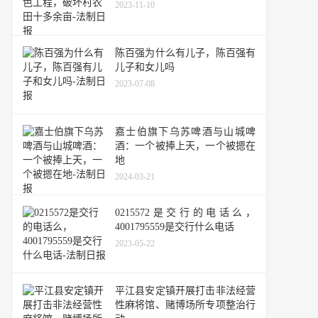
2023-11-10
陈百强为什么有儿子，陈百强有
儿子和女儿吗
2023-07-08
嘉士伯旗下乌苏啤酒与山城啤
酒：一个被捧上天，一个被摁在
地
2024-03-21
0215572是交行的电话么，
4001795559是交行什么电话
2023-05-22
平江县安定镇开展打击非法经营
性麻将馆、赌博场所专项整治行