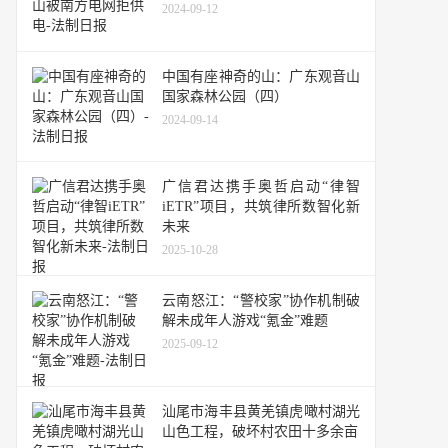
2024-09-12
中国有座神奇的山：广东观音山
国家森林公园（四）
2024-09-14
广信君达携手奥哲启动“律智
iETR”项目，共筑律所数智化新
未来
2025-10-28
云南怒江：“警校家”协作机制破
解未成年人游戏“氪金”难题
2025-09-12
汕尾市海丰县黄羌镇虎噉村湖光
山色工程，破坏村农田十多余亩