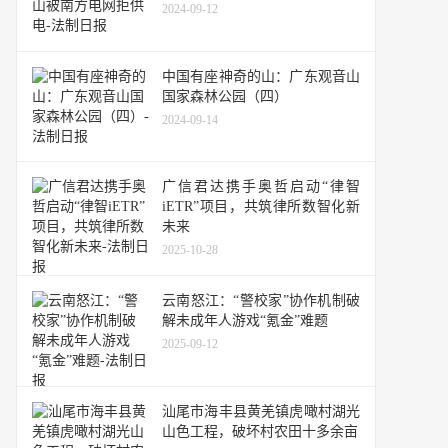
2024-09-12
中国有座神奇的山：广东观音山
国家森林公园（四）
2024-09-14
广信君达携手奥哲启动“律智
iETR”项目，共筑律所数智化新
未来
2025-10-28
云南怒江：“警校家”协作机制破
解未成年人游戏“氪金”难题
2025-09-12
汕尾市海丰县黄羌镇虎噉村湖光
山色工程，破坏村农田十多余亩