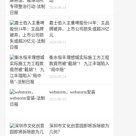
动
2024-09-14
嘉士伯入主重啤股份14年：主品
牌被弃，上市公司损失或超20亿
元
2024-08-11
衡水恒丰理想城实际施工方工程
款竟然被“截胡”！ 九江丰瑞陷入
“局中局”
2024-05-24
webstorm，webstorm安装
2023-06-03
深圳市文化创意园即将拆除欲为
几何？