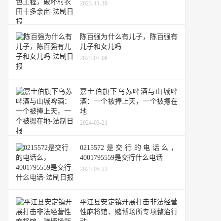
2023-11-10
陈百强为什么有儿子，陈百强有
儿子和女儿吗
2023-07-08
嘉士伯旗下乌苏啤酒与山城啤
酒：一个被捧上天，一个被摁在
地
2024-03-21
0215572是交行的电话么，
4001795559是交行什么电话
2023-05-22
平江县安定镇开展打击非法经营
性麻将馆、赌博场所专项整治行