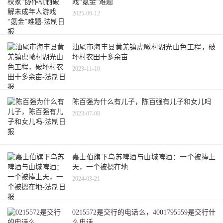
戏“氪金”难题
2025-09-12
汕尾市海丰县黄羌镇虎噉村湖光山色工程，破
坏村农田十多余亩
2023-11-10
陈百强为什么有儿子，陈百强有儿子和女儿吗
2023-07-08
嘉士伯旗下乌苏啤酒与山城啤酒：一个被捧上
天，一个被摁在地
2024-03-21
0215572是交行的电话么，4001795559是交行什
么电话