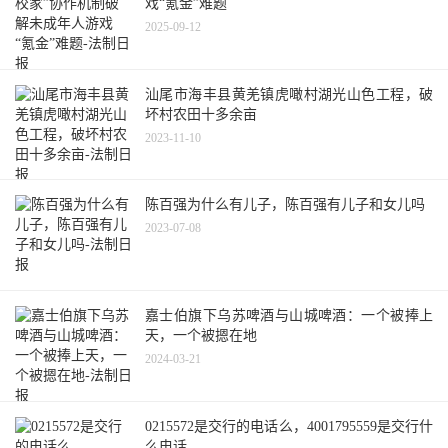
戏“氪金”难题
2025-09-12
汕尾市海丰县黄羌镇虎噉村湖光山色工程，破
坏村农田十多余亩
2023-11-10
陈百强为什么有儿子，陈百强有儿子和女儿吗
2023-07-08
嘉士伯旗下乌苏啤酒与山城啤酒：一个被捧上
天，一个被摁在地
2024-03-21
0215572是交行的电话么，4001795559是交行什
么电话