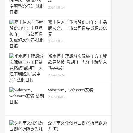
动
2024-09-14
嘉士伯入主重啤股份14年：主品
牌被弃，上市公司损失或超20亿
元
2024-08-11
衡水恒丰理想城实际施工方工程
款竟然被“截胡”！ 九江丰瑞陷入
“局中局”
2024-05-24
webstorm，webstorm安装
2023-06-03
深圳市文化创意园即将拆除欲为
几何？