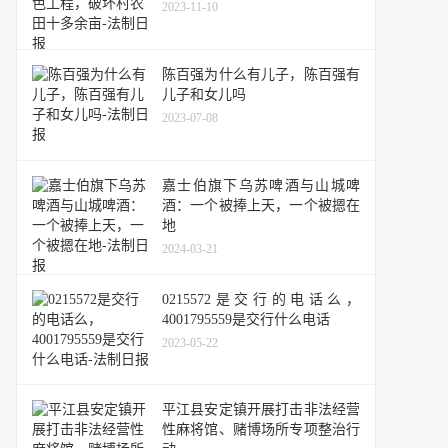
2023-11-10
陈百强为什么有儿子，陈百强有
儿子和女儿吗
2023-07-08
嘉士伯旗下乌苏啤酒与山城啤
酒：一个被捧上天，一个被摁在
地
2024-03-21
0215572是交行的电话么，
4001795559是交行什么电话
2023-05-22
平江县安定镇开展打击非法经营
性麻将馆、赌博场所专项整治行