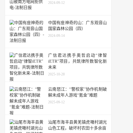
2024-09-12
中国有座神奇的山：广东观音山
国家森林公园（四）
2024-09-14
广信君达携手奥哲启动“律智
iETR”项目，共筑律所数智化新
未来
2025-10-28
云南怒江：“警校家”协作机制破
解未成年人游戏“氪金”难题
2025-09-12
汕尾市海丰县黄羌镇虎噉村湖光
山色工程，破坏村农田十多余亩