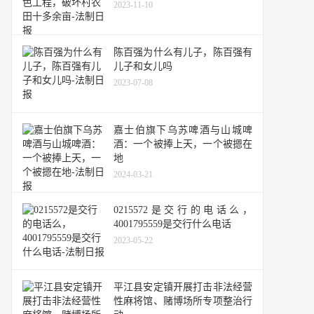
2023-11-10
陈百强为什么有儿子，陈百强有
儿子和女儿吗
2023-07-08
嘉士伯旗下乌苏啤酒与山城啤
酒：一个被捧上天，一个被摁在
地
2024-03-21
0215572是交行的电话么，
4001795559是交行什么电话
2023-05-22
平江县安定镇开展打击非法经营
性麻将馆、赌博场所专项整治行