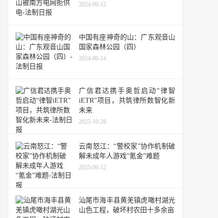
2024-09-12
中国有座神奇的山：广东观音山
国家森林公园（四）
2024-09-14
广信君达携手奥哲启动“律智
iETR”项目，共筑律所数智化新
未来
2025-10-28
云南怒江：“警校家”协作机制破
解未成年人游戏“氪金”难题
2025-09-12
汕尾市海丰县黄羌镇虎噉村湖光
山色工程，破坏村农田十多余亩