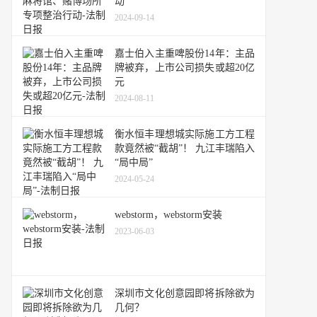
动
2024-09-14
嘉士伯入主重啤股份14年：主品
牌被弃，上市公司损失或超20亿
元
2024-08-11
衡水恒丰理想城实际施工方工程
款竟然被“截胡”！ 九江丰瑞陷入
“局中局”
2024-05-24
webstorm，webstorm安装
2023-06-03
深圳市文化创意园即将拆除欲为
几何？