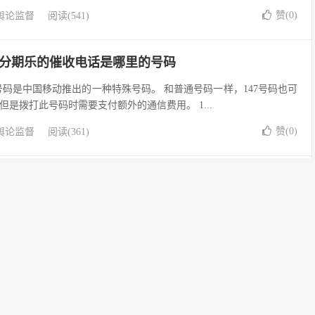
赞(
0
)
舆论监督
阅读(541)
，分期乐的催收电话是哪里的号码
47号码是中国移动推出的一种特殊号码。 和普通号码一样，147号码也可
是拨打此号码时需要支付额外的通信费用。 1...
赞(
0
)
舆论监督
阅读(361)
47号码是哪个运营商
7号码是中国电信推出的特殊服务号码，属于虚拟运营商的范畴。它主要提
来电提醒、中国电信手机营业厅等基础版业务，以及定...
赞(
0
)
舆论监督
阅读(382)
通，132开头电话是移动还是联通号