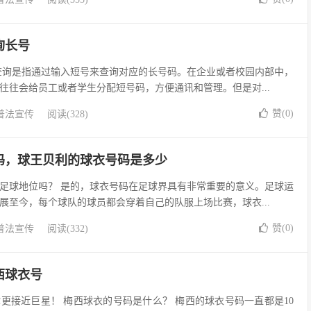
询长号
查询是指通过输入短号来查询对应的长号码。在企业或者校园内部中，
往往会给员工或者学生分配短号码，方便通讯和管理。但是对...
赞(
0
)
普法宣传
阅读(328)
码，球王贝利的球衣号码是多少
足球地位吗？ 是的，球衣号码在足球界具有非常重要的意义。足球运
展至今，每个球队的球员都会穿着自己的队服上场比赛，球衣...
赞(
0
)
普法宣传
阅读(332)
西球衣号
更接近巨星！ 梅西球衣的号码是什么？ 梅西的球衣号码一直都是10