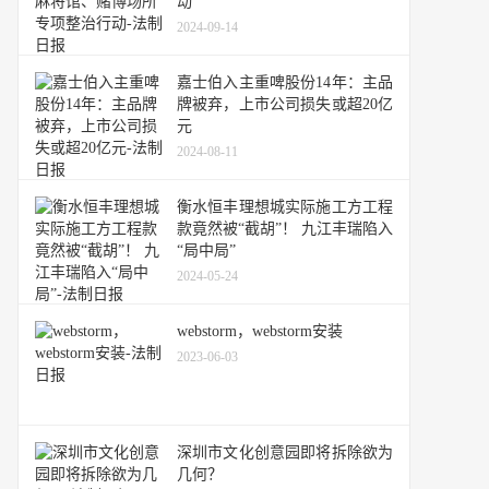
动
2024-09-14
嘉士伯入主重啤股份14年：主品
牌被弃，上市公司损失或超20亿
元
2024-08-11
衡水恒丰理想城实际施工方工程
款竟然被“截胡”！ 九江丰瑞陷入
“局中局”
2024-05-24
webstorm，webstorm安装
2023-06-03
深圳市文化创意园即将拆除欲为
几何？