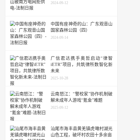
2024-09-12
中国有座神奇的山：广东观音山
国家森林公园（四）
2024-09-14
广信君达携手奥哲启动“律智
iETR”项目，共筑律所数智化新
未来
2025-10-28
云南怒江：“警校家”协作机制破
解未成年人游戏“氪金”难题
2025-09-12
汕尾市海丰县黄羌镇虎噉村湖光
山色工程，破坏村农田十多余亩