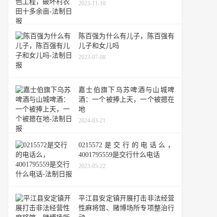
2023-11-10
陈百强为什么有儿子，陈百强有
儿子和女儿吗
2023-07-08
嘉士伯旗下乌苏啤酒与山城啤
酒：一个被捧上天，一个被摁在
地
2024-03-21
0215572是交行的电话么，
4001795559是交行什么电话
2023-05-22
平江县安定镇开展打击非法经营
性麻将馆、赌博场所专项整治行