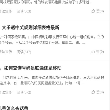
阿根廷国家队的号码。他的球衣号码也因此成为了许多球迷...
赞(
0
)
普法宣传
阅读(303)
，大乐透中奖规则详细表格最新
是一种国家级彩票，由中国福利彩票发行管理中心统一组织销售。它的
5个号码，再从12个号码中选择2个号码。每周二、四、...
赞(
0
)
普法宣传
阅读(317)
动，如何查询号码是联通还是移动
动？ 问题背景 近年来，我国移动通信市场竞争日趋激烈，三大运营商的
其中，有一些号码的归属问题备受关注，比如183号...
赞(
0
)
普法宣传
阅读(372)
手机号怎么查话费