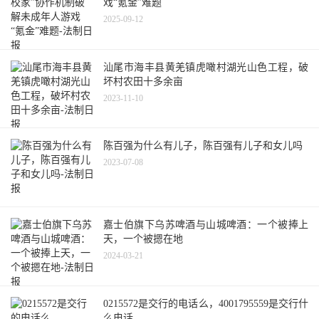
戏“氪金”难题
2025-09-12
汕尾市海丰县黄羌镇虎噉村湖光山色工程，破
坏村农田十多余亩
2023-11-10
陈百强为什么有儿子，陈百强有儿子和女儿吗
2023-07-08
嘉士伯旗下乌苏啤酒与山城啤酒：一个被捧上
天，一个被摁在地
2024-03-21
0215572是交行的电话么，4001795559是交行什
么电话