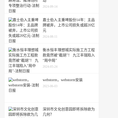
动
2024-09-14
嘉士伯入主重啤股份14年：主品
牌被弃，上市公司损失或超20亿
元
2024-08-11
衡水恒丰理想城实际施工方工程
款竟然被“截胡”！ 九江丰瑞陷入
“局中局”
2024-05-24
webstorm，webstorm安装
2023-06-03
深圳市文化创意园即将拆除欲为
几何？