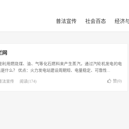
普法宣传
社会百态
经济
栏网
站是利用燃烧煤、油、气等化石燃料来产生蒸汽，通过汽轮机发电的电
是什么？ 优点：火力发电站建设周期短、电量稳定、可靠性...
赞(
0
)
普法宣传
阅读(174)