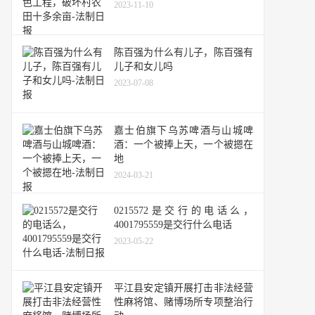
2023-11-10
陈百强为什么有儿子，陈百强有
儿子和女儿吗
2023-07-08
嘉士伯旗下乌苏啤酒与山城啤
酒：一个被捧上天，一个被摁在
地
2024-03-21
0215572是交行的电话么，
4001795559是交行什么电话
2023-05-22
平江县安定镇开展打击非法经营
性麻将馆、赌博场所专项整治行