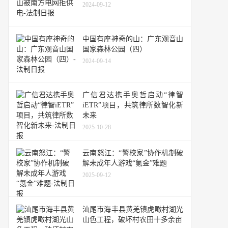
2024-09-12
中国有座神奇的山：广东观音山
国家森林公园（四）
2024-09-14
广信君达携手奥哲启动“律智
iETR”项目，共筑律所数智化新
未来
2025-10-28
云南怒江：“警校家”协作机制破
解未成年人游戏“氪金”难题
2025-09-12
汕尾市海丰县黄羌镇虎噉村湖光
山色工程，破坏村农田十多余亩