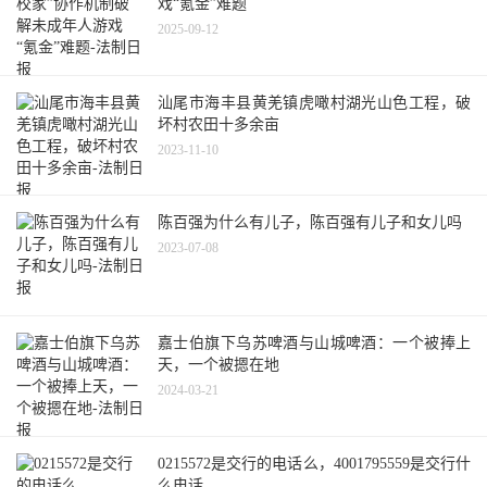
戏“氪金”难题
2025-09-12
汕尾市海丰县黄羌镇虎噉村湖光山色工程，破
坏村农田十多余亩
2023-11-10
陈百强为什么有儿子，陈百强有儿子和女儿吗
2023-07-08
嘉士伯旗下乌苏啤酒与山城啤酒：一个被捧上
天，一个被摁在地
2024-03-21
0215572是交行的电话么，4001795559是交行什
么电话