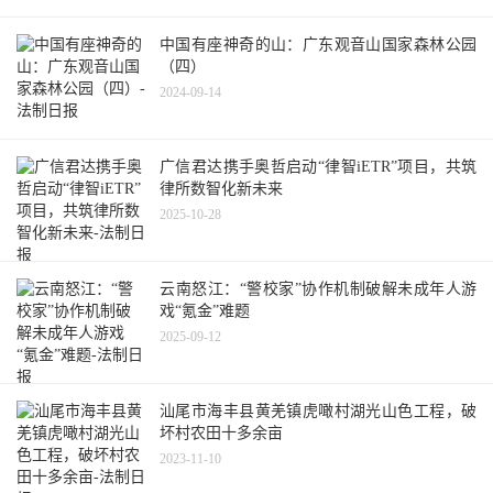
中国有座神奇的山：广东观音山国家森林公园
（四）
2024-09-14
广信君达携手奥哲启动“律智iETR”项目，共筑
律所数智化新未来
2025-10-28
云南怒江：“警校家”协作机制破解未成年人游
戏“氪金”难题
2025-09-12
汕尾市海丰县黄羌镇虎噉村湖光山色工程，破
坏村农田十多余亩
2023-11-10