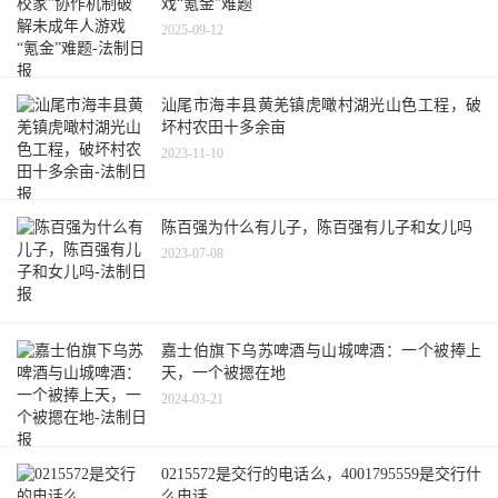
戏“氪金”难题
2025-09-12
汕尾市海丰县黄羌镇虎噉村湖光山色工程，破
坏村农田十多余亩
2023-11-10
陈百强为什么有儿子，陈百强有儿子和女儿吗
2023-07-08
嘉士伯旗下乌苏啤酒与山城啤酒：一个被捧上
天，一个被摁在地
2024-03-21
0215572是交行的电话么，4001795559是交行什
么电话