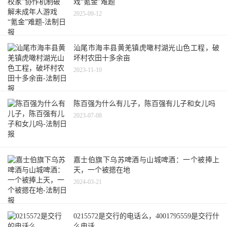
戏“氪金”难题
2025-09-12
汕尾市海丰县黄羌镇虎噉村湖光山色工程，破
坏村农田十多余亩
2023-11-10
陈百强为什么有儿子，陈百强有儿子和女儿吗
2023-07-08
嘉士伯旗下乌苏啤酒与山城啤酒：一个被捧上
天，一个被摁在地
2024-03-21
0215572是交行的电话么，4001795559是交行什
么电话