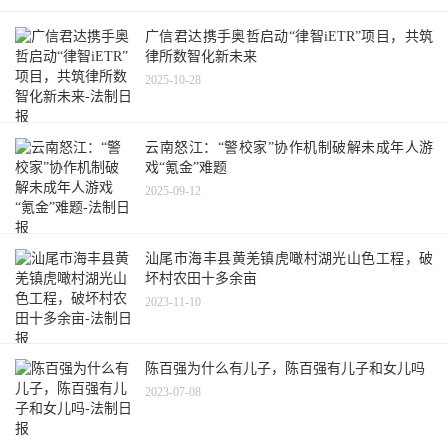
广信君达携手奥哲启动“律智iETR”项目，共筑
律所数智化新未来
2025-10-28
云南怒江：“警校家”协作机制破解未成年人游
戏“氪金”难题
2025-09-12
汕尾市海丰县黄羌镇虎噉村湖光山色工程，破
坏村农田十多余亩
2023-11-10
陈百强为什么有儿子，陈百强有儿子和女儿吗
2023-07-08