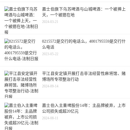
嘉士伯旗下乌苏啤酒与山城啤酒：一个被捧上
天，一个被摁在地
2024-03-21
0215572是交行的电话么，4001795559是交行什
么电话
2023-05-22
平江县安定镇开展打击非法经营性麻将馆、赌
博场所专项整治行动
2024-09-14
嘉士伯入主重啤股份14年：主品牌被弃，上市
公司损失或超20亿元
2024-08-11