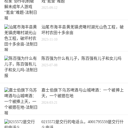
戏“氪金”难题
2025-09-12
汕尾市海丰县黄羌镇虎噉村湖光山色工程，破
坏村农田十多余亩
2023-11-10
陈百强为什么有儿子，陈百强有儿子和女儿吗
2023-07-08
嘉士伯旗下乌苏啤酒与山城啤酒：一个被捧上
天，一个被摁在地
2024-03-21
0215572是交行的电话么，4001795559是交行什
么电话