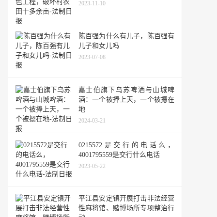
2023-11-10
陈百强为什么有儿子，陈百强有
儿子和女儿吗
2023-07-08
嘉士伯旗下乌苏啤酒与山城啤
酒：一个被捧上天，一个被摁在
地
2024-03-21
0215572是交行的电话么，
4001795559是交行什么电话
2023-05-22
平江县安定镇开展打击非法经营
性麻将馆、赌博场所专项整治行