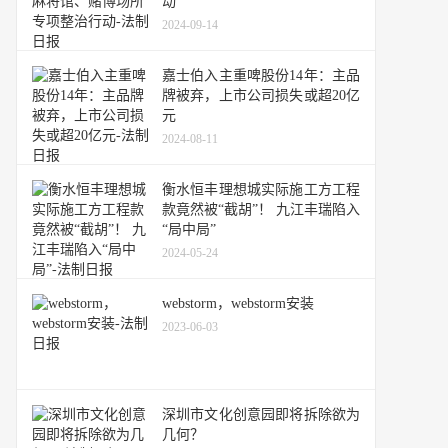
动
2024-09-14
嘉士伯入主重啤股份14年：主品
牌被弃，上市公司损失或超20亿
元
2024-08-11
衡水恒丰理想城实际施工方工程
款竟然被“截胡”！ 九江丰瑞陷入
“局中局”
2024-05-24
webstorm，webstorm安装
2023-06-03
深圳市文化创意园即将拆除欲为
几何？