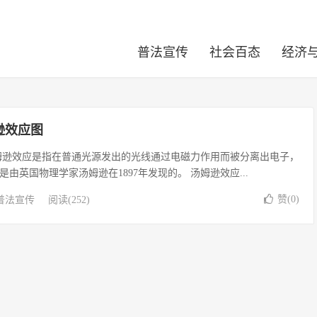
普法宣传
社会百态
经济
逊效应图
姆逊效应是指在普通光源发出的光线通过电磁力作用而被分离出电子，
由英国物理学家汤姆逊在1897年发现的。 汤姆逊效应...
赞(
0
)
普法宣传
阅读(252)