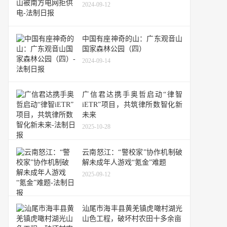
2024-09-12
中国有座神奇的山：广东观音山
国家森林公园（四）
2024-09-14
广信君达携手奥哲启动“律智
iETR”项目，共筑律所数智化新
未来
2025-10-28
云南怒江：“警校家”协作机制破
解未成年人游戏“氪金”难题
2025-09-12
汕尾市海丰县黄羌镇虎噉村湖光
山色工程，破坏村农田十多余亩