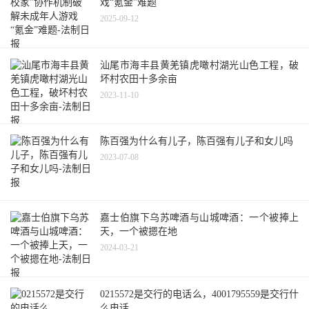
戏“氪金”难题
2025-09-12
汕尾市海丰县黄羌镇虎噉村湖光山色工程，破
坏村农田十多余亩
2023-11-10
陈百强为什么有儿子，陈百强有儿子和女儿吗
2023-07-08
嘉士伯旗下乌苏啤酒与山城啤酒：一个被捧上
天，一个被摁在地
2024-03-21
0215572是交行的电话么，4001795559是交行什
么电话