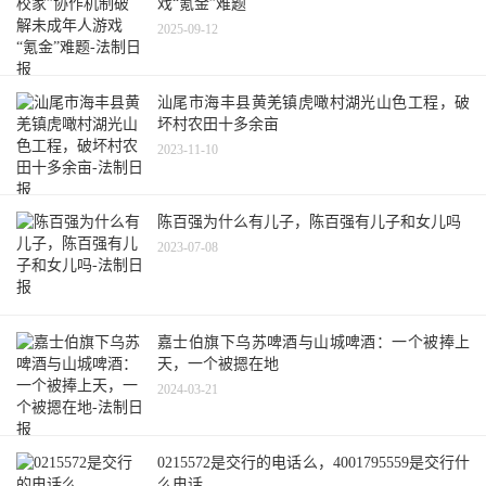
戏“氪金”难题
2025-09-12
汕尾市海丰县黄羌镇虎噉村湖光山色工程，破
坏村农田十多余亩
2023-11-10
陈百强为什么有儿子，陈百强有儿子和女儿吗
2023-07-08
嘉士伯旗下乌苏啤酒与山城啤酒：一个被捧上
天，一个被摁在地
2024-03-21
0215572是交行的电话么，4001795559是交行什
么电话