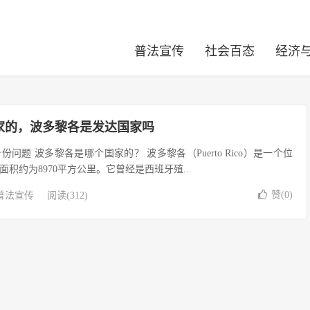
普法宣传
社会百态
经济
家的，波多黎各是发达国家吗
问题 波多黎各是哪个国家的？ 波多黎各（Puerto Rico）是一个位
积约为8970平方公里。它曾经是西班牙殖...
赞(
0
)
普法宣传
阅读(312)