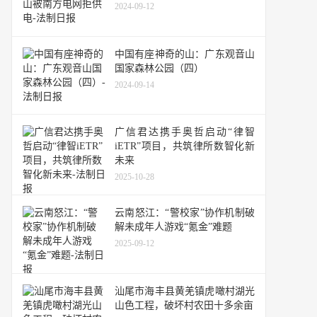
2024-09-12
中国有座神奇的山：广东观音山
国家森林公园（四）
2024-09-14
广信君达携手奥哲启动“律智
iETR”项目，共筑律所数智化新
未来
2025-10-28
云南怒江：“警校家”协作机制破
解未成年人游戏“氪金”难题
2025-09-12
汕尾市海丰县黄羌镇虎噉村湖光
山色工程，破坏村农田十多余亩