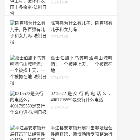
2023-11-10
陈百强为什么有儿子，陈百强有
儿子和女儿吗
2023-07-08
嘉士伯旗下乌苏啤酒与山城啤
酒：一个被捧上天，一个被摁在
地
2024-03-21
0215572是交行的电话么，
4001795559是交行什么电话
2023-05-22
平江县安定镇开展打击非法经营
性麻将馆、赌博场所专项整治行