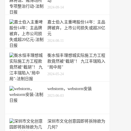
动
2024-09-14
嘉士伯入主重啤股份14年：主品
牌被弃，上市公司损失或超20亿
元
2024-08-11
衡水恒丰理想城实际施工方工程
款竟然被“截胡”！ 九江丰瑞陷入
“局中局”
2024-05-24
webstorm，webstorm安装
2023-06-03
深圳市文化创意园即将拆除欲为
几何？