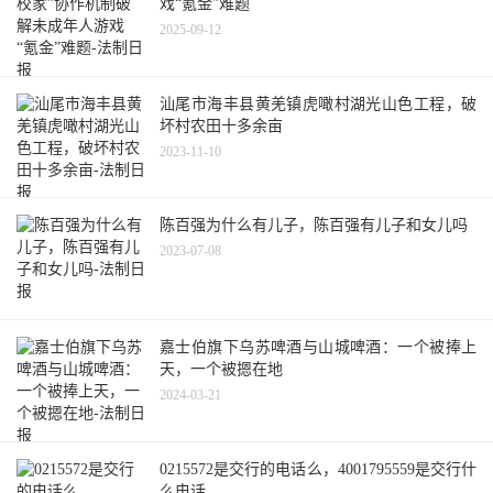
戏“氪金”难题
2025-09-12
汕尾市海丰县黄羌镇虎噉村湖光山色工程，破
坏村农田十多余亩
2023-11-10
陈百强为什么有儿子，陈百强有儿子和女儿吗
2023-07-08
嘉士伯旗下乌苏啤酒与山城啤酒：一个被捧上
天，一个被摁在地
2024-03-21
0215572是交行的电话么，4001795559是交行什
么电话