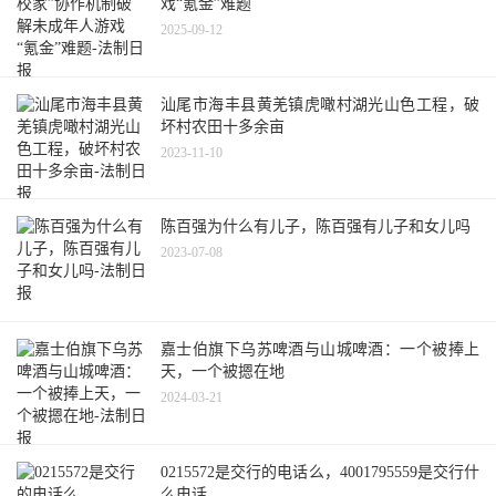
戏“氪金”难题
2025-09-12
汕尾市海丰县黄羌镇虎噉村湖光山色工程，破
坏村农田十多余亩
2023-11-10
陈百强为什么有儿子，陈百强有儿子和女儿吗
2023-07-08
嘉士伯旗下乌苏啤酒与山城啤酒：一个被捧上
天，一个被摁在地
2024-03-21
0215572是交行的电话么，4001795559是交行什
么电话