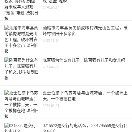
戏“氪金”难题
2025-09-12
汕尾市海丰县黄羌镇虎噉村湖光山色工程，破
坏村农田十多余亩
2023-11-10
陈百强为什么有儿子，陈百强有儿子和女儿吗
2023-07-08
嘉士伯旗下乌苏啤酒与山城啤酒：一个被捧上
天，一个被摁在地
2024-03-21
0215572是交行的电话么，4001795559是交行什
么电话