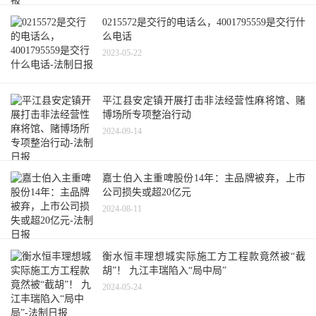
0215572是交行的电话么，4001795559是交行什
么电话
2023-05-22
平江县安定镇开展打击非法经营性麻将馆、赌
博场所专项整治行动
2024-09-14
嘉士伯入主重啤股份14年：主品牌被弃，上市
公司损失或超20亿元
2024-08-11
衡水恒丰理想城实际施工方工程款竟然被“截
胡”！ 九江丰瑞陷入“局中局”
2024-05-24