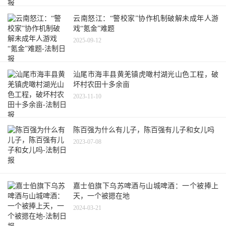
云南怒江：“警校家”协作机制破解未成年人游
戏“氪金”难题
2025-09-12
汕尾市海丰县黄羌镇虎噉村湖光山色工程，破
坏村农田十多余亩
2023-11-10
陈百强为什么有儿子，陈百强有儿子和女儿吗
2023-07-08
嘉士伯旗下乌苏啤酒与山城啤酒：一个被捧上
天，一个被摁在地
2024-03-21