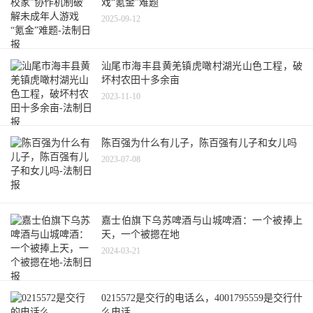
戏“氪金”难题
2025-09-12
汕尾市海丰县黄羌镇虎噉村湖光山色工程，破
坏村农田十多余亩
2023-11-10
陈百强为什么有儿子，陈百强有儿子和女儿吗
2023-07-08
嘉士伯旗下乌苏啤酒与山城啤酒：一个被捧上
天，一个被摁在地
2024-03-21
0215572是交行的电话么，4001795559是交行什
么电话