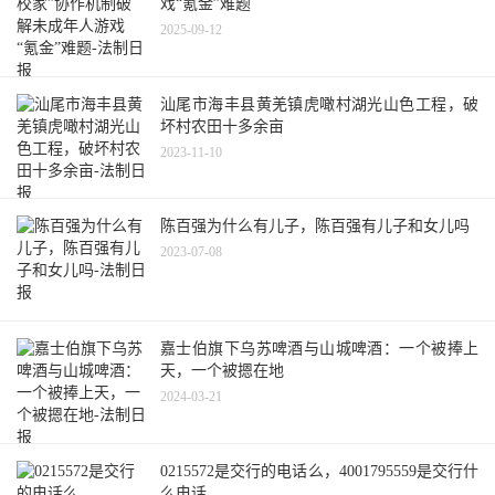
戏“氪金”难题
2025-09-12
汕尾市海丰县黄羌镇虎噉村湖光山色工程，破
坏村农田十多余亩
2023-11-10
陈百强为什么有儿子，陈百强有儿子和女儿吗
2023-07-08
嘉士伯旗下乌苏啤酒与山城啤酒：一个被捧上
天，一个被摁在地
2024-03-21
0215572是交行的电话么，4001795559是交行什
么电话