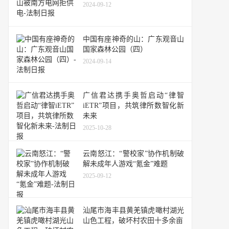
2024-09-12
中国有座神奇的山：广东观音山
国家森林公园（四）
2024-09-14
广信君达携手奥哲启动“律智
iETR”项目，共筑律所数智化新
未来
2025-10-28
云南怒江：“警校家”协作机制破
解未成年人游戏“氪金”难题
2025-09-12
汕尾市海丰县黄羌镇虎噉村湖光
山色工程，破坏村农田十多余亩