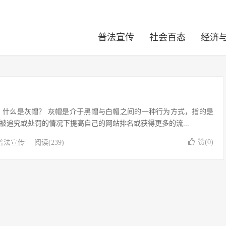
普法宣传
社会百态
经济
？ 什么是灰帽？ 灰帽是介于黑帽与白帽之间的一种行为方式，指的是
被追究或处罚的情况下提高自己的网站排名或获得更多的流...
赞(
0
)
普法宣传
阅读(239)