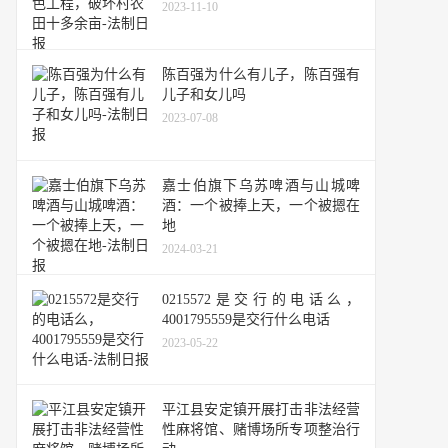
2023-11-10
陈百强为什么有儿子，陈百强有
儿子和女儿吗
2023-07-08
嘉士伯旗下乌苏啤酒与山城啤
酒：一个被捧上天，一个被摁在
地
2024-03-21
0215572是交行的电话么，
4001795559是交行什么电话
2023-05-22
平江县安定镇开展打击非法经营
性麻将馆、赌博场所专项整治行