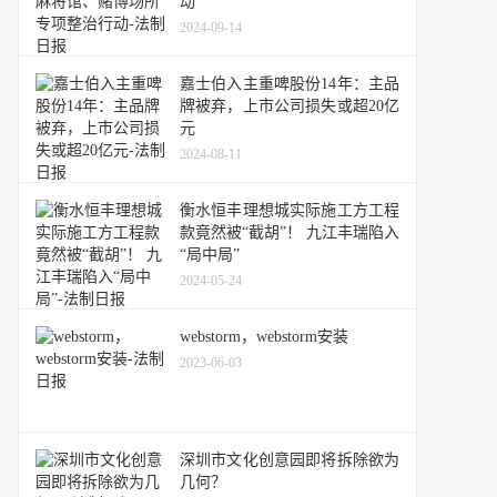
动
2024-09-14
嘉士伯入主重啤股份14年：主品
牌被弃，上市公司损失或超20亿
元
2024-08-11
衡水恒丰理想城实际施工方工程
款竟然被“截胡”！ 九江丰瑞陷入
“局中局”
2024-05-24
webstorm，webstorm安装
2023-06-03
深圳市文化创意园即将拆除欲为
几何？