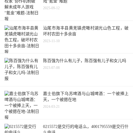
戏“氪金”难题
2025-09-12
汕尾市海丰县黄羌镇虎噉村湖光山色工程，破
坏村农田十多余亩
2023-11-10
陈百强为什么有儿子，陈百强有儿子和女儿吗
2023-07-08
嘉士伯旗下乌苏啤酒与山城啤酒：一个被捧上
天，一个被摁在地
2024-03-21
0215572是交行的电话么，4001795559是交行什
么电话