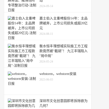
动
2024-09-14
嘉士伯入主重啤股份14年：主品
牌被弃，上市公司损失或超20亿
元
2024-08-11
衡水恒丰理想城实际施工方工程
款竟然被“截胡”！ 九江丰瑞陷入
“局中局”
2024-05-24
webstorm，webstorm安装
2023-06-03
深圳市文化创意园即将拆除欲为
几何？