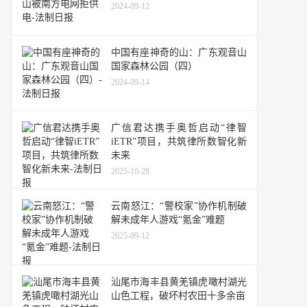
2024-09-12
中国有座神奇的山：广东观音山
国家森林公园（四）
2024-09-14
广信君达携手奥哲启动“律智
iETR”项目，共筑律所数智化新
未来
2025-10-28
云南怒江：“警校家”协作机制破
解未成年人游戏“氪金”难题
2025-09-12
汕尾市海丰县黄羌镇虎噉村湖光
山色工程，破坏村农田十多余亩