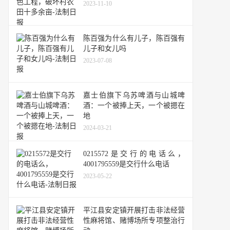
2023-11-10
陈百强为什么有儿子，陈百强有
儿子和女儿吗
2023-07-08
嘉士伯旗下乌苏啤酒与山城啤
酒：一个被捧上天，一个被摁在
地
2024-03-21
0215572是交行的电话么，
4001795559是交行什么电话
2023-05-22
平江县安定镇开展打击非法经营
性麻将馆、赌博场所专项整治行