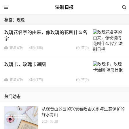
标签：玫瑰
玫瑰花名字的由来，像玫瑰的花叫什么名
字
普法宣传
阅读(188)
赞(
0
)
玫瑰卡，玫瑰卡通图
普法宣传
阅读(175)
赞(
0
)
热门动态
从观音山公园的兴衰看政企关系与生态保护的
绿水青山
2024-09-20