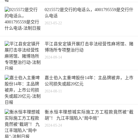
0215572是交行的电话么，4001795559是交行什
么电话
2023-05-22
平江县安定镇开展打击非法经营性麻将馆、赌
博场所专项整治行动
2024-09-14
嘉士伯入主重啤股份14年：主品牌被弃，上市
公司损失或超20亿元
2024-08-11
衡水恒丰理想城实际施工方工程款竟然被“截
胡”！ 九江丰瑞陷入“局中局”
2024-05-24