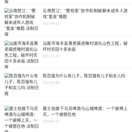
云南怒江：“警校家”协作机制破解未成年人游
戏“氪金”难题
2025-09-12
汕尾市海丰县黄羌镇虎噉村湖光山色工程，破
坏村农田十多余亩
2023-11-10
陈百强为什么有儿子，陈百强有儿子和女儿吗
2023-07-08
嘉士伯旗下乌苏啤酒与山城啤酒：一个被捧上
天，一个被摁在地
2024-03-21