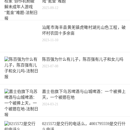
戏“氪金”难题
2025-09-12
汕尾市海丰县黄羌镇虎噉村湖光山色工程，破
坏村农田十多余亩
2023-11-10
陈百强为什么有儿子，陈百强有儿子和女儿吗
2023-07-08
嘉士伯旗下乌苏啤酒与山城啤酒：一个被捧上
天，一个被摁在地
2024-03-21
0215572是交行的电话么，4001795559是交行什
么电话