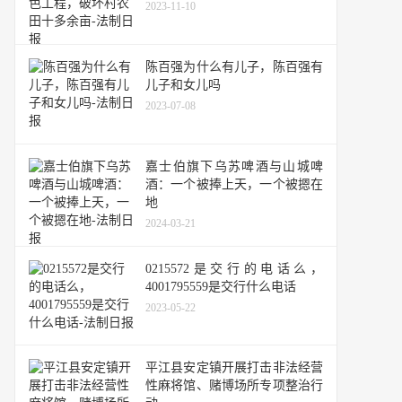
2023-11-10
陈百强为什么有儿子，陈百强有
儿子和女儿吗
2023-07-08
嘉士伯旗下乌苏啤酒与山城啤
酒：一个被捧上天，一个被摁在
地
2024-03-21
0215572是交行的电话么，
4001795559是交行什么电话
2023-05-22
平江县安定镇开展打击非法经营
性麻将馆、赌博场所专项整治行