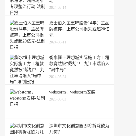
动
2024-09-14
嘉士伯入主重啤股份14年：主品
牌被弃，上市公司损失或超20亿
元
2024-08-11
衡水恒丰理想城实际施工方工程
款竟然被“截胡”！ 九江丰瑞陷入
“局中局”
2024-05-24
webstorm，webstorm安装
2023-06-03
深圳市文化创意园即将拆除欲为
几何？