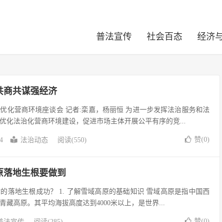
普法宣传
社会百态
经济
共商共谋强经济
优化营商环境座谈会 记者:栾嘉，杨丽恒 为进一步发挥法治服务和法
优化法治化营商环境建设，促进市场主体开展公平有序的竞...
赞(
0
)
4
法治动态
阅读(550)
原落地生根要做到
的落地生根成功？ 1. 了解雪域高原的基础知识 雪域高原是指中国西
藏高原。其平均海拔高度达到4000米以上，是世界...
赞(
0
)
普法宣传
阅读(285)