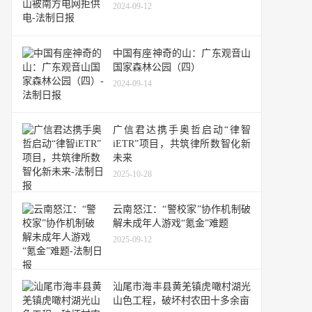
2024-09-12
中国有座神奇的山：广东观音山
国家森林公园（四）
2024-09-14
广信君达携手奥哲启动“律智
iETR”项目，共筑律所数智化新
未来
2025-10-28
云南怒江：“警校家”协作机制破
解未成年人游戏“氪金”难题
2025-09-12
汕尾市海丰县黄羌镇虎噉村湖光
山色工程，破坏村农田十多余亩