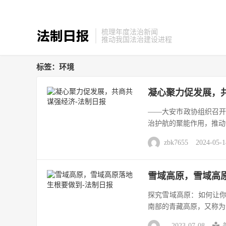
梳理年度法治新闻
推动我国法治建设进程
标签：环境
凝心聚力促发展，
——大安市政协组织召开
治护航的聚能作用，推动
zbk7655
2024-05-1
雪域高原，雪域高
探究雪域高原：如何让你
南部的青藏高原，又称为青
2023-07-08