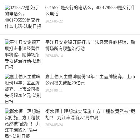
0215572是交行的电话么，4001795559是交行什
么电话
2023-05-22
平江县安定镇开展打击非法经营性麻将馆、赌
博场所专项整治行动
2024-09-14
嘉士伯入主重啤股份14年：主品牌被弃，上市
公司损失或超20亿元
2024-08-11
衡水恒丰理想城实际施工方工程款竟然被“截
胡”！ 九江丰瑞陷入“局中局”
2024-05-24