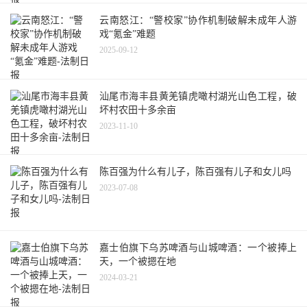
云南怒江：“警校家”协作机制破解未成年人游
戏“氪金”难题
2025-09-12
汕尾市海丰县黄羌镇虎噉村湖光山色工程，破
坏村农田十多余亩
2023-11-10
陈百强为什么有儿子，陈百强有儿子和女儿吗
2023-07-08
嘉士伯旗下乌苏啤酒与山城啤酒：一个被捧上
天，一个被摁在地
2024-03-21