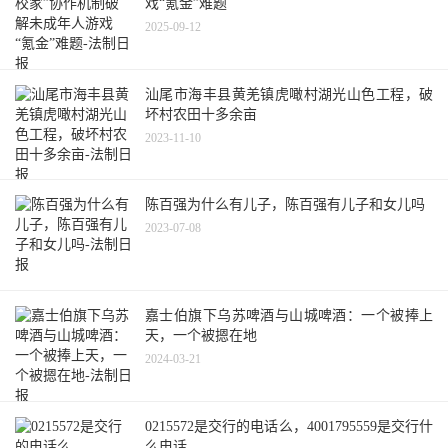
戏“氪金”难题
2025-09-12
汕尾市海丰县黄羌镇虎噉村湖光山色工程，破
坏村农田十多余亩
2023-11-10
陈百强为什么有儿子，陈百强有儿子和女儿吗
2023-07-08
嘉士伯旗下乌苏啤酒与山城啤酒：一个被捧上
天，一个被摁在地
2024-03-21
0215572是交行的电话么，4001795559是交行什
么电话