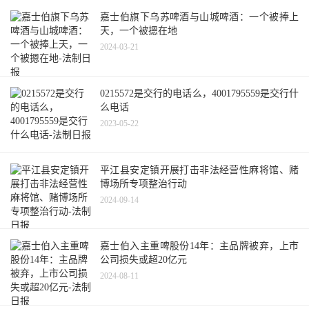
嘉士伯旗下乌苏啤酒与山城啤酒：一个被捧上
天，一个被摁在地
2024-03-21
0215572是交行的电话么，4001795559是交行什
么电话
2023-05-22
平江县安定镇开展打击非法经营性麻将馆、赌
博场所专项整治行动
2024-09-14
嘉士伯入主重啤股份14年：主品牌被弃，上市
公司损失或超20亿元
2024-08-11