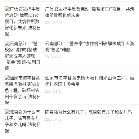
广信君达携手奥哲启动“律智iETR”项目，共筑
律所数智化新未来
2025-10-28
云南怒江：“警校家”协作机制破解未成年人游
戏“氪金”难题
2025-09-12
汕尾市海丰县黄羌镇虎噉村湖光山色工程，破
坏村农田十多余亩
2023-11-10
陈百强为什么有儿子，陈百强有儿子和女儿吗
2023-07-08