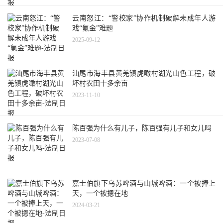
云南怒江：“警校家”协作机制破解未成年人游
戏“氪金”难题
2025-09-12
汕尾市海丰县黄羌镇虎噉村湖光山色工程，破
坏村农田十多余亩
2023-11-10
陈百强为什么有儿子，陈百强有儿子和女儿吗
2023-07-08
嘉士伯旗下乌苏啤酒与山城啤酒：一个被捧上
天，一个被摁在地
2024-03-21