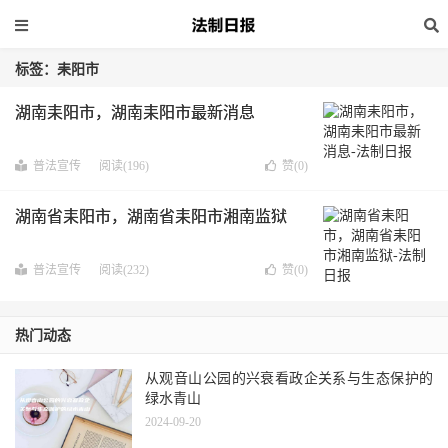
标签：耒阳市
湖南耒阳市，湖南耒阳市最新消息
普法宣传
阅读(196)
赞(
0
)
湖南省耒阳市，湖南省耒阳市湘南监狱
普法宣传
阅读(232)
赞(
0
)
热门动态
从观音山公园的兴衰看政企关系与生态保护的
绿水青山
2024-09-20