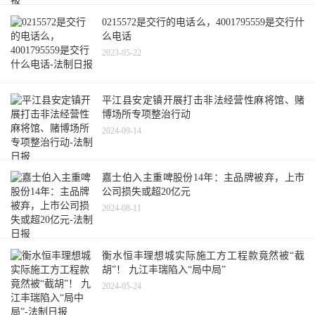
0215572是交行的电话么，4001795559是交行什
么电话
2023-05-22
平江县安定镇开展打击非法经营性麻将馆、赌
博场所专项整治行动
2024-09-14
嘉士伯入主重啤股份14年：主品牌被弃，上市
公司损失或超20亿元
2024-08-11
衡水恒丰理想城实际施工方工程款竟然被“截
胡”！ 九江丰瑞陷入“局中局”
2024-05-24