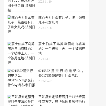
2023-11-10
陈百强为什么有儿子，陈百强有
儿子和女儿吗
2023-07-08
嘉士伯旗下乌苏啤酒与山城啤
酒：一个被捧上天，一个被摁在
地
2024-03-21
0215572是交行的电话么，
4001795559是交行什么电话
2023-05-22
平江县安定镇开展打击非法经营
性麻将馆、赌博场所专项整治行