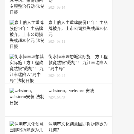
动
2024-09-14
嘉士伯入主重啤股份14年：主品
牌被弃，上市公司损失或超20亿
元
2024-08-11
衡水恒丰理想城实际施工方工程
款竟然被“截胡”！ 九江丰瑞陷入
“局中局”
2024-05-24
webstorm，webstorm安装
2023-06-03
深圳市文化创意园即将拆除欲为
几何？