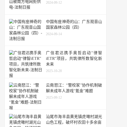
2024-09-12
中国有座神奇的山：广东观音山
国家森林公园（四）
2024-09-14
广信君达携手奥哲启动“律智
iETR”项目，共筑律所数智化新
未来
2025-10-28
云南怒江：“警校家”协作机制破
解未成年人游戏“氪金”难题
2025-09-12
汕尾市海丰县黄羌镇虎噉村湖光
山色工程，破坏村农田十多余亩