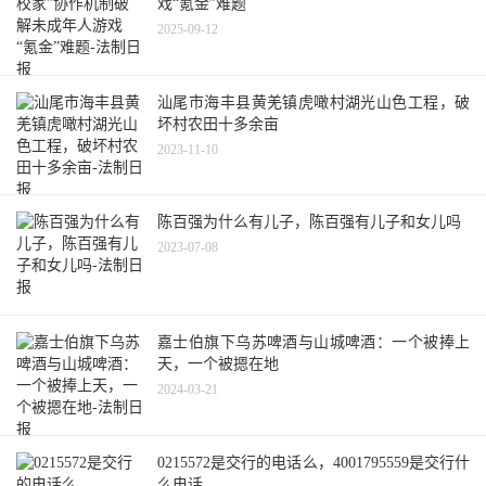
戏“氪金”难题
2025-09-12
汕尾市海丰县黄羌镇虎噉村湖光山色工程，破
坏村农田十多余亩
2023-11-10
陈百强为什么有儿子，陈百强有儿子和女儿吗
2023-07-08
嘉士伯旗下乌苏啤酒与山城啤酒：一个被捧上
天，一个被摁在地
2024-03-21
0215572是交行的电话么，4001795559是交行什
么电话