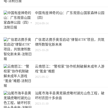
中国有座神奇的山：广东观音山国家森林公园
（四）
2024-09-14
广信君达携手奥哲启动“律智iETR”项目，共筑
律所数智化新未来
2025-10-28
云南怒江：“警校家”协作机制破解未成年人游
戏“氪金”难题
2025-09-12
汕尾市海丰县黄羌镇虎噉村湖光山色工程，破
坏村农田十多余亩
2023-11-10