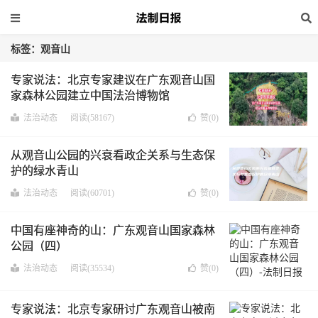
标签：观音山
专家说法：北京专家建议在广东观音山国
家森林公园建立中国法治博物馆
法治动态
阅读(58167)
赞(
0
)
从观音山公园的兴衰看政企关系与生态保
护的绿水青山
法治动态
阅读(60701)
赞(
0
)
中国有座神奇的山：广东观音山国家森林
公园（四）
法治动态
阅读(35534)
赞(
0
)
专家说法：北京专家研讨广东观音山被南