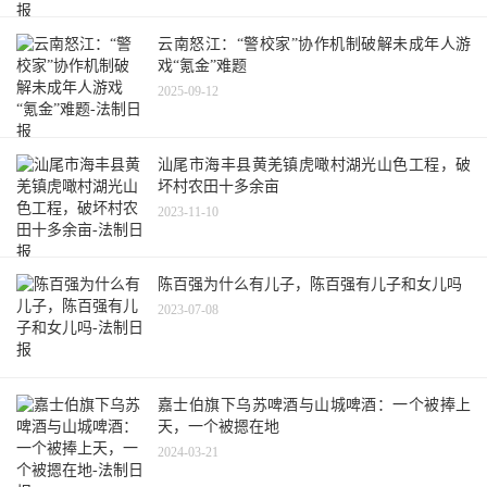
云南怒江：“警校家”协作机制破解未成年人游
戏“氪金”难题
2025-09-12
汕尾市海丰县黄羌镇虎噉村湖光山色工程，破
坏村农田十多余亩
2023-11-10
陈百强为什么有儿子，陈百强有儿子和女儿吗
2023-07-08
嘉士伯旗下乌苏啤酒与山城啤酒：一个被捧上
天，一个被摁在地
2024-03-21