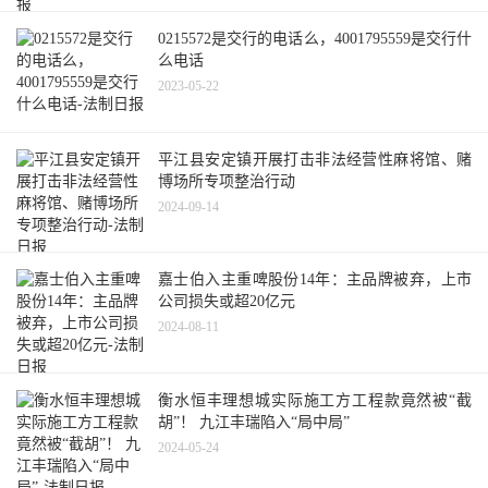
0215572是交行的电话么，4001795559是交行什
么电话
2023-05-22
平江县安定镇开展打击非法经营性麻将馆、赌
博场所专项整治行动
2024-09-14
嘉士伯入主重啤股份14年：主品牌被弃，上市
公司损失或超20亿元
2024-08-11
衡水恒丰理想城实际施工方工程款竟然被“截
胡”！ 九江丰瑞陷入“局中局”
2024-05-24