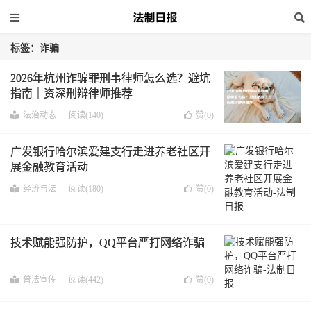
标签：诈骗
2026年杭州诈骗罪刑事律师怎么选？避坑
指南｜资深刑辩律师推荐
法治动态
阅读(140)
赞(
0
)
广发银行哈尔滨爱建支行走进养老社区开
展金融教育活动
经济与法
阅读(180)
赞(
0
)
技术赋能强防护，QQ平台严打网络诈骗
普法宣传
阅读(442)
赞(
0
)