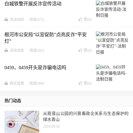
白城铁警开展反诈宣传活动
法治动态
阅读(471)
赞(
0
)
根河市公安局“以宣促防”点亮反诈“平安
灯”
法治动态
阅读(382)
赞(
0
)
0459，0459开头是诈骗电话吗
舆论监督
阅读(498)
赞(
0
)
热门动态
从观音山公园的兴衰看政企关系与生态保护的
绿水青山
2024-09-20