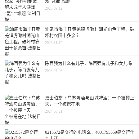
戏“氪金”难题
2025-09-12
汕尾市海丰县黄羌镇虎噉村湖光山色工程，破
坏村农田十多余亩
2023-11-10
陈百强为什么有儿子，陈百强有儿子和女儿吗
2023-07-08
嘉士伯旗下乌苏啤酒与山城啤酒：一个被捧上
天，一个被摁在地
2024-03-21
0215572是交行的电话么，4001795559是交行什
么电话