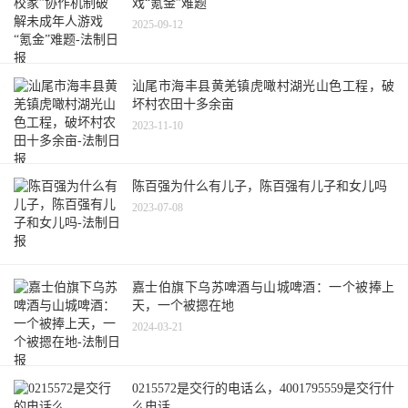
戏“氪金”难题
2025-09-12
汕尾市海丰县黄羌镇虎噉村湖光山色工程，破
坏村农田十多余亩
2023-11-10
陈百强为什么有儿子，陈百强有儿子和女儿吗
2023-07-08
嘉士伯旗下乌苏啤酒与山城啤酒：一个被捧上
天，一个被摁在地
2024-03-21
0215572是交行的电话么，4001795559是交行什
么电话