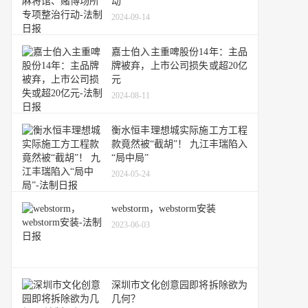
动
2024-09-14
嘉士伯入主重啤股份14年：主品
牌被弃，上市公司损失或超20亿
元
2024-08-11
衡水恒丰理想城实际施工方工程
款竟然被“截胡”！ 九江丰瑞陷入
“局中局”
2024-05-24
webstorm，webstorm安装
2023-06-03
深圳市文化创意园即将拆除欲为
几何？