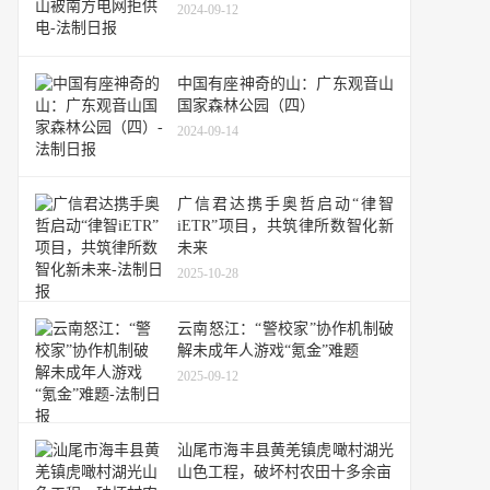
2024-09-12
中国有座神奇的山：广东观音山
国家森林公园（四）
2024-09-14
广信君达携手奥哲启动“律智
iETR”项目，共筑律所数智化新
未来
2025-10-28
云南怒江：“警校家”协作机制破
解未成年人游戏“氪金”难题
2025-09-12
汕尾市海丰县黄羌镇虎噉村湖光
山色工程，破坏村农田十多余亩