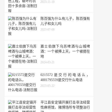
2023-11-10
陈百强为什么有儿子，陈百强有
儿子和女儿吗
2023-07-08
嘉士伯旗下乌苏啤酒与山城啤
酒：一个被捧上天，一个被摁在
地
2024-03-21
0215572是交行的电话么，
4001795559是交行什么电话
2023-05-22
平江县安定镇开展打击非法经营
性麻将馆、赌博场所专项整治行