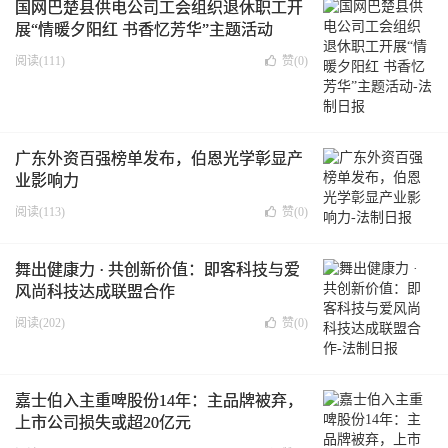
国网巴楚县供电公司工会组织退休职工开
展“情暖夕阳红 书香忆芳华”主题活动
阅读(111)
赞(
0
)
广东外资百强榜单发布，伯恩光学彰显产
业影响力
阅读(113)
赞(
0
)
舞出健康力 · 共创新价值：即客科技与爱
风尚科技达成联盟合作
阅读(202)
赞(
0
)
嘉士伯入主重啤股份14年：主品牌被弃，
上市公司损失或超20亿元