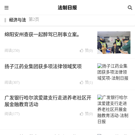
第2页
经济与法
绵阳安州查获一起醉驾已刑事立案。
阅读(250)
赞(
0
)
扬子江药业集团获多项法律领域奖项
阅读(307)
赞(
1
)
广发银行哈尔滨爱建支行走进养老社区开
展金融教育活动
阅读(177)
赞(
0
)