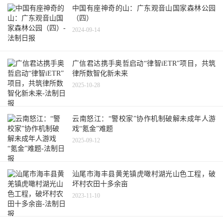
中国有座神奇的山：广东观音山国家森林公园
（四）
2024-09-14
广信君达携手奥哲启动“律智iETR”项目，共筑
律所数智化新未来
2025-10-28
云南怒江：“警校家”协作机制破解未成年人游
戏“氪金”难题
2025-09-12
汕尾市海丰县黄羌镇虎噉村湖光山色工程，破
坏村农田十多余亩
2023-11-10