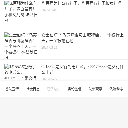
陈百强为什么有儿子，陈百强有儿子和女儿吗
2023-07-08
嘉士伯旗下乌苏啤酒与山城啤酒：一个被捧上
天，一个被摁在地
2024-03-21
0215572是交行的电话么，4001795559是交行什
么电话
2023-05-22
普法宣传
社会百态
经济与法
舆论监督
法治观察
法治动态
平江县安定镇开展打击非法经营性麻将馆、赌
博场所专项整治行动
2024-09-14