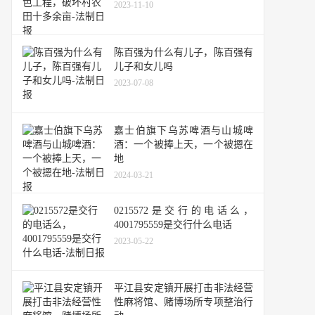
2023-11-10
陈百强为什么有儿子，陈百强有
儿子和女儿吗
2023-07-08
嘉士伯旗下乌苏啤酒与山城啤
酒：一个被捧上天，一个被摁在
地
2024-03-21
0215572是交行的电话么，
4001795559是交行什么电话
2023-05-22
平江县安定镇开展打击非法经营
性麻将馆、赌博场所专项整治行