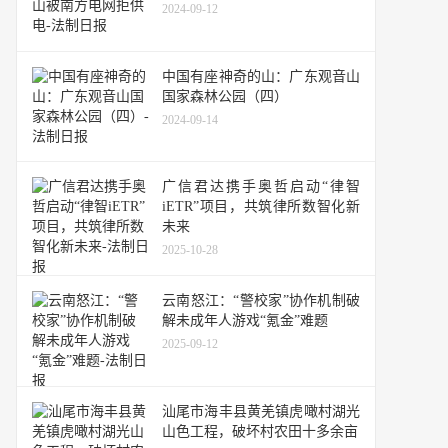
2024-09-12
中国有座神奇的山：广东观音山
国家森林公园（四）
2024-09-14
广信君达携手奥哲启动“律智
iETR”项目，共筑律所数智化新
未来
2025-10-28
云南怒江：“警校家”协作机制破
解未成年人游戏“氪金”难题
2025-09-12
汕尾市海丰县黄羌镇虎噉村湖光
山色工程，破坏村农田十多余亩