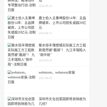
动
2024-09-14
嘉士伯入主重啤股份14年：主品
牌被弃，上市公司损失或超20亿
元
2024-08-11
衡水恒丰理想城实际施工方工程
款竟然被“截胡”！ 九江丰瑞陷入
“局中局”
2024-05-24
webstorm，webstorm安装
2023-06-03
深圳市文化创意园即将拆除欲为
几何？