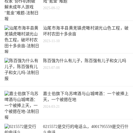
戏“氪金”难题
2025-09-12
汕尾市海丰县黄羌镇虎噉村湖光山色工程，破
坏村农田十多余亩
2023-11-10
陈百强为什么有儿子，陈百强有儿子和女儿吗
2023-07-08
嘉士伯旗下乌苏啤酒与山城啤酒：一个被捧上
天，一个被摁在地
2024-03-21
0215572是交行的电话么，4001795559是交行什
么电话