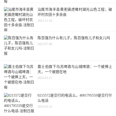
汕尾市海丰县黄羌镇虎噉村湖光山色工程，破
坏村农田十多余亩
2023-11-10
陈百强为什么有儿子，陈百强有儿子和女儿吗
2023-07-08
嘉士伯旗下乌苏啤酒与山城啤酒：一个被捧上
天，一个被摁在地
2024-03-21
0215572是交行的电话么，4001795559是交行什
么电话
2023-05-22