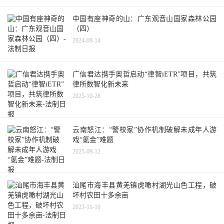
中国有座神奇的山：广东观音山国家森林公园
（四）
2024-09-14
广信君达携手奥哲启动“律智iETR”项目，共筑
律所数智化新未来
2025-10-28
云南怒江：“警校家”协作机制破解未成年人游
戏“氪金”难题
2025-09-12
汕尾市海丰县黄羌镇虎噉村湖光山色工程，破
坏村农田十多余亩
2023-11-10